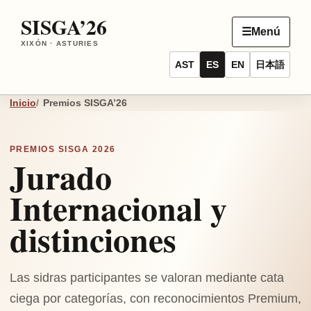
SISGA’26
☰
Menú
XIXÓN · ASTURIES
AST
ES
EN
日本語
Inicio
Premios SISGA’26
PREMIOS SISGA 2026
Jurado
Internacional y
distinciones
Las sidras participantes se valoran mediante cata
ciega por categorías, con reconocimientos Premium,